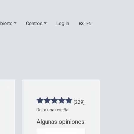
bierto
Centros
Log in
ES
|
EN
(229)
Dejar una reseña
Algunas opiniones