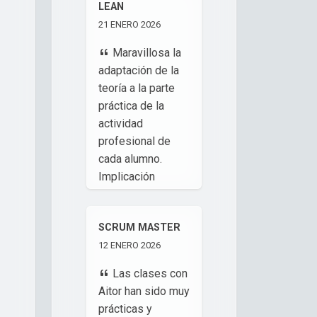
LEAN
21 ENERO 2026
Maravillosa la
adaptación de la
teoría a la parte
práctica de la
actividad
profesional de
cada alumno.
Implicación
profesional del
Docente.
SCRUM MASTER
Ayudando a
12 ENERO 2026
clarificar objetivos
e ideas. Así como
Las clases con
a clarificar y
Aitor han sido muy
desbloquear
prácticas y