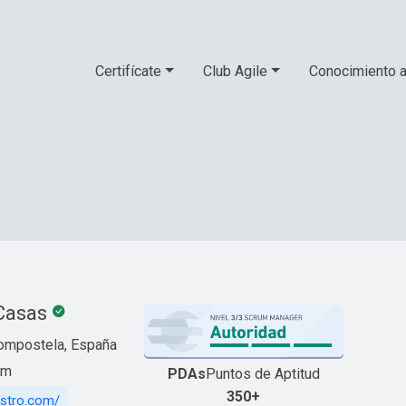
Certifícate
Club Agile
Conocimiento a
 Casas
ompostela, España
om
PDAs
Puntos de Aptitud
350+
astro.com/