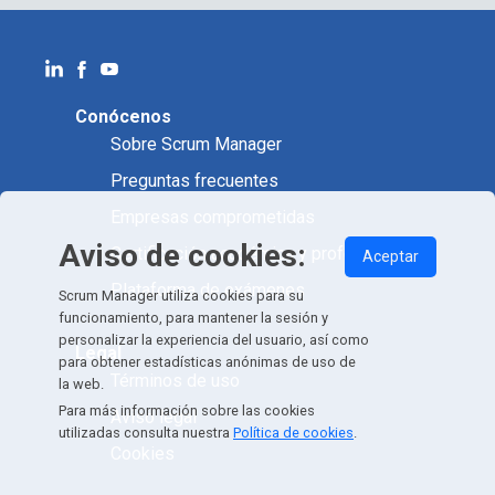
Conócenos
Sobre Scrum Manager
Preguntas frecuentes
Empresas comprometidas
Aviso de cookies:
Certificación académica y profesional
Aceptar
Plataforma de exámenes
Scrum Manager utiliza cookies para su
funcionamiento, para mantener la sesión y
personalizar la experiencia del usuario, así como
Legal
para obtener estadísticas anónimas de uso de
Términos de uso
la web.
Para más información sobre las cookies
Aviso legal
utilizadas consulta nuestra
Política de cookies
.
Cookies