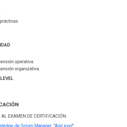
.
 prácticas
LIDAD
mensión operativa.
mensión organizativa.
ILEVEL
ICACIÓN
 AL EXAMEN DE CERTIFICACIÓN.
wledge de Scrum Manager
: "
AgiLevel
".