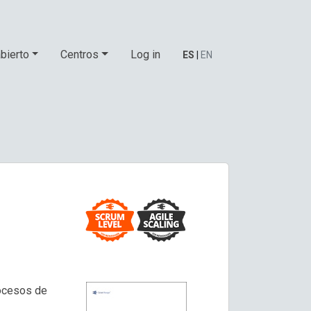
bierto
Centros
Log in
ES
|
EN
rocesos de