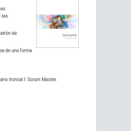
las
 las
patrón de
esa de una forma
io troncal I: Scrum Master.