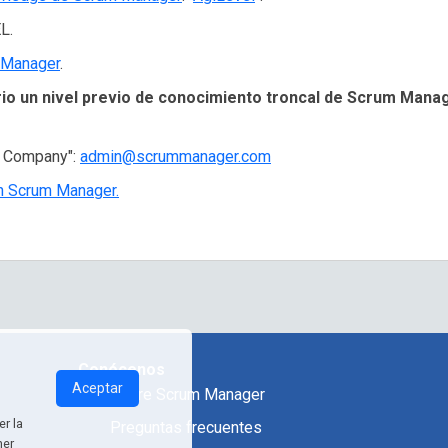
L.
 Manager
.
io un nivel previo de conocimiento troncal de Scrum Manage
in Company":
admin@scrummanager.com
ón Scrum Manager.
Conócenos
Aceptar
Sobre Scrum Manager
r la
Preguntas frecuentes
ner