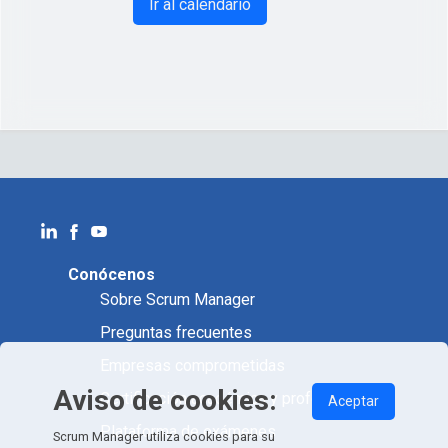
Ir al calendario
Conócenos
Sobre Scrum Manager
Preguntas frecuentes
Empresas comprometidas
Aviso de cookies:
Certificación académica y profesional
Aceptar
Plataforma de exámenes
Scrum Manager utiliza cookies para su