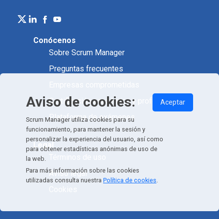
Conócenos
Sobre Scrum Manager
Preguntas frecuentes
Empresas comprometidas
Aviso de cookies:
Certificación académica y profesional
Aceptar
Plataforma de exámenes
Scrum Manager utiliza cookies para su
funcionamiento, para mantener la sesión y
personalizar la experiencia del usuario, así como
Legal
para obtener estadísticas anónimas de uso de
Términos de uso
la web.
Para más información sobre las cookies
Aviso legal
utilizadas consulta nuestra
Política de cookies
.
Cookies