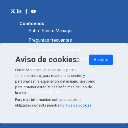
Conócenos
Sobre Scrum Manager
Preguntas frecuentes
Empresas comprometidas
Aviso de cookies:
Certificación académica y profesional
Aceptar
Plataforma de exámenes
Scrum Manager utiliza cookies para su
funcionamiento, para mantener la sesión y
personalizar la experiencia del usuario, así como
Legal
para obtener estadísticas anónimas de uso de
Términos de uso
la web.
Para más información sobre las cookies
Aviso legal
utilizadas consulta nuestra
Política de cookies
.
Cookies