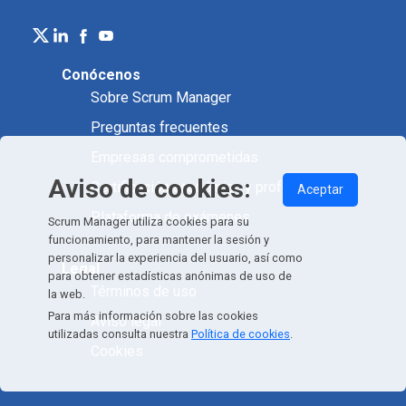
Conócenos
Sobre Scrum Manager
Preguntas frecuentes
Empresas comprometidas
Aviso de cookies:
Certificación académica y profesional
Aceptar
Plataforma de exámenes
Scrum Manager utiliza cookies para su
funcionamiento, para mantener la sesión y
personalizar la experiencia del usuario, así como
Legal
para obtener estadísticas anónimas de uso de
Términos de uso
la web.
Para más información sobre las cookies
Aviso legal
utilizadas consulta nuestra
Política de cookies
.
Cookies