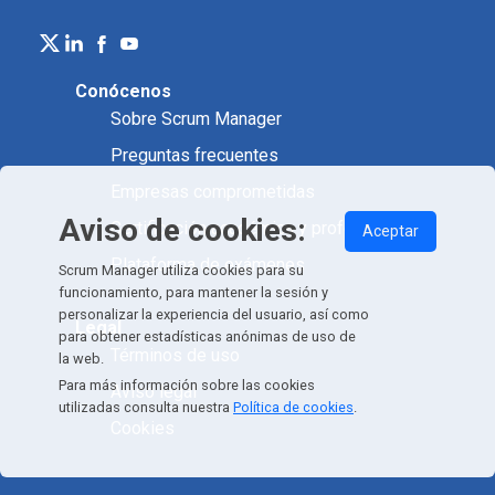
Conócenos
Sobre Scrum Manager
Preguntas frecuentes
Empresas comprometidas
Aviso de cookies:
Certificación académica y profesional
Aceptar
Plataforma de exámenes
Scrum Manager utiliza cookies para su
funcionamiento, para mantener la sesión y
personalizar la experiencia del usuario, así como
Legal
para obtener estadísticas anónimas de uso de
Términos de uso
la web.
Para más información sobre las cookies
Aviso legal
utilizadas consulta nuestra
Política de cookies
.
Cookies