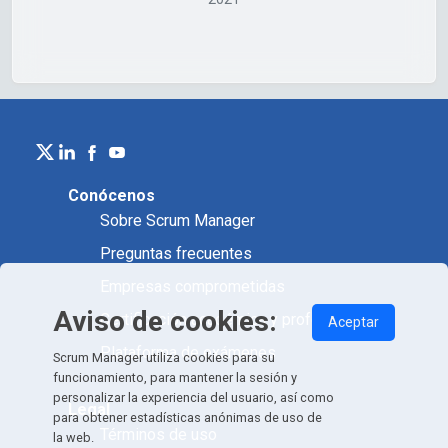
Conócenos
Sobre Scrum Manager
Preguntas frecuentes
Empresas comprometidas
Aviso de cookies:
Certificación académica y profesional
Aceptar
Plataforma de exámenes
Scrum Manager utiliza cookies para su
funcionamiento, para mantener la sesión y
personalizar la experiencia del usuario, así como
Legal
para obtener estadísticas anónimas de uso de
Términos de uso
la web.