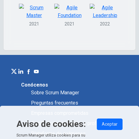
2021
2021
2022
Conócenos
Sobre Scrum Manager
Preguntas frecuentes
Empresas comprometidas
Aviso de cookies:
Certificación académica y profesional
Aceptar
Plataforma de exámenes
Scrum Manager utiliza cookies para su