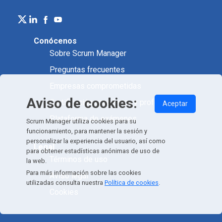
Conócenos
Sobre Scrum Manager
Preguntas frecuentes
Empresas comprometidas
Aviso de cookies:
Certificación académica y profesional
Aceptar
Plataforma de exámenes
Scrum Manager utiliza cookies para su
funcionamiento, para mantener la sesión y
personalizar la experiencia del usuario, así como
Legal
para obtener estadísticas anónimas de uso de
Términos de uso
la web.
Para más información sobre las cookies
Aviso legal
utilizadas consulta nuestra
Política de cookies
.
Cookies