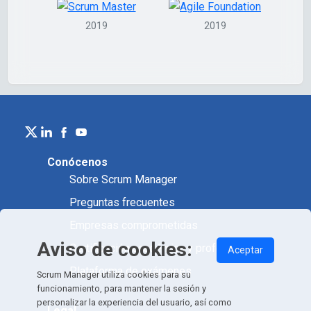
2019
2019
Conócenos
Sobre Scrum Manager
Preguntas frecuentes
Empresas comprometidas
Aviso de cookies:
Certificación académica y profesional
Aceptar
Plataforma de exámenes
Scrum Manager utiliza cookies para su
funcionamiento, para mantener la sesión y
personalizar la experiencia del usuario, así como
Legal