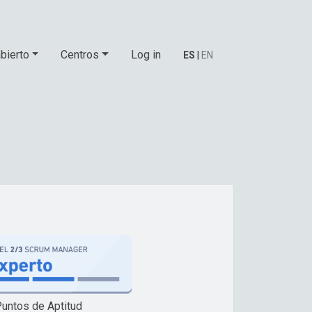
bierto
Centros
Log in
ES
|
EN
untos de Aptitud