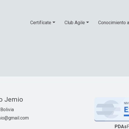
Certifícate
Club Agile
Conocimiento a
ro Jemio
Bolivia
emio@gmail.com
PDAs
P