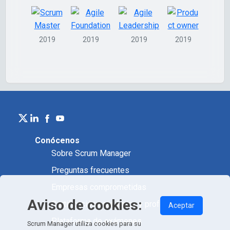
2019
2019
2019
2019
Conócenos
Sobre Scrum Manager
Preguntas frecuentes
Empresas comprometidas
Aviso de cookies:
Certificación académica y profesional
Aceptar
Plataforma de exámenes
Scrum Manager utiliza cookies para su