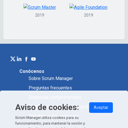
2019
2019
Conócenos
Sobre Scrum Manager
Preguntas frecuentes
Empresas comprometidas
Aviso de cookies:
Certificación académica y profesional
Aceptar
Plataforma de exámenes
Scrum Manager utiliza cookies para su
funcionamiento, para mantener la sesión y