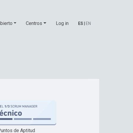
bierto
Centros
Log in
ES
|
EN
untos de Aptitud