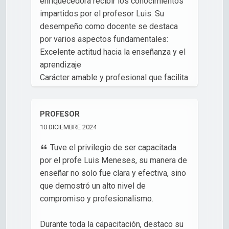
enriquecedora recibir los conocimientos
impartidos por el profesor Luis. Su
desempeño como docente se destaca
por varios aspectos fundamentales:
Excelente actitud hacia la enseñanza y el
aprendizaje
Carácter amable y profesional que facilita
el ambiente de aprendizaje
Amplia experiencia práctica en el área
PROFESOR
que imparte
10 DICIEMBRE 2024
Considero que sería muy beneficioso
para la comunidad de Talento Digital que
Tuve el privilegio de ser capacitada
el profesor Luis tuviera la oportunidad de
por el profe Luis Meneses, su manera de
impartir un bootcamp de Scrum Master.
enseñar no solo fue clara y efectiva, sino
Su perfil profesional y sus habilidades
que demostró un alto nivel de
pedagógicas lo convierten en un
compromiso y profesionalismo.
candidato ideal para este tipo de
formación especializada. Personalmente,
Durante toda la capacitación, destaco su