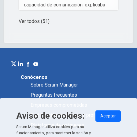
estaría muy interesado/a en participar en
capacidad de comunicación: explicaba
dicho programa si llegara a ofrecerse.
ideas complejas de manera sencilla y
siempre estaba dispuesto a responder
Ver todos (51)
Libni Chavez
,
preguntas, generando un ambiente de
Alumna
aprendizaje colaborativo y motivador.
Lizbeth Saavedra
,
Product owner
Conócenos
Sobre Scrum Manager
Preguntas frecuentes
Empresas comprometidas
Aviso de cookies:
Certificación académica y profesional
Aceptar
Plataforma de exámenes
Scrum Manager utiliza cookies para su
funcionamiento, para mantener la sesión y