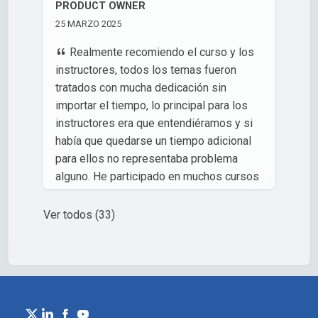
PRODUCT OWNER
Laura
,
25 MARZO 2025
Técnico de Formación
Realmente recomiendo el curso y los
instructores, todos los temas fueron
tratados con mucha dedicación sin
importar el tiempo, lo principal para los
instructores era que entendiéramos y si
había que quedarse un tiempo adicional
para ellos no representaba problema
alguno. He participado en muchos cursos
en mi vida profesional y ninguno como
este. quedo pendiente de los otros para
Ver todos (33)
seguir mi especialización en agilidad.
Gracias a ustedes me han motivado a
especializarme en esto de la agilidad.
Federico Alvarado F
,
Profesional