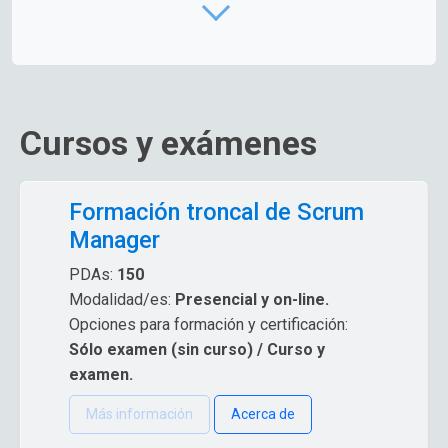
empresas
con la metodología de
Scrum Level
(www.scrumlevel.com), cuyo objetivo es mejorar la
agilidad organizacional con una mirada cualitativa y
cuantitativa, ya que contamos con un evaluado oficial.
Nuestros profesionales cuentan con amplia
Cursos y exámenes
experiencia profesional corporativa, además se
encuentran inscritos y validados por la casa
certificadora que nos avala.
Formación troncal de Scrum
Manager
PDAs:
150
Modalidad/es:
Presencial y on-line.
Opciones para formación y certificación:
Sólo examen (sin curso) / Curso y
examen.
Más información
Acerca de