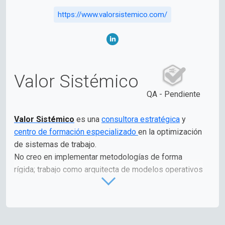
https://www.valorsistemico.com/
Valor Sistémico
QA - Pendiente
Valor Sistémico
es una
consultora estratégica
y
centro de formación especializado
en la optimización
de sistemas de trabajo.
No creo en implementar metodologías de forma
rígida; trabajo como arquitecta de modelos operativos
para que las empresas y los profesionales aprendan
a
evolucionar, no solo a acelerar.
Ayudo a cerrar la brecha entre la estrategia del C-
Suite y la ejecución diaria, transformando estructuras