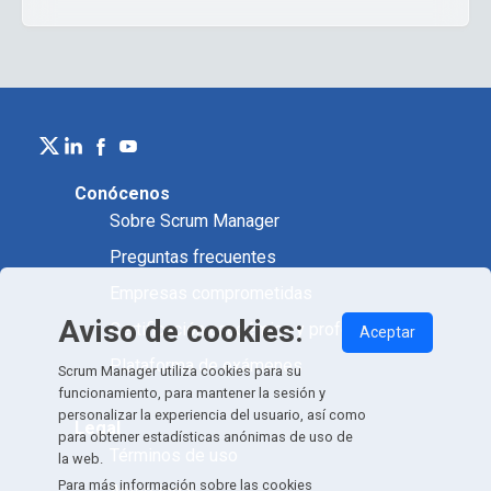
Conócenos
Sobre Scrum Manager
Preguntas frecuentes
Empresas comprometidas
Aviso de cookies:
Certificación académica y profesional
Aceptar
Plataforma de exámenes
Scrum Manager utiliza cookies para su
funcionamiento, para mantener la sesión y
personalizar la experiencia del usuario, así como
Legal
para obtener estadísticas anónimas de uso de
Términos de uso
la web.
Para más información sobre las cookies