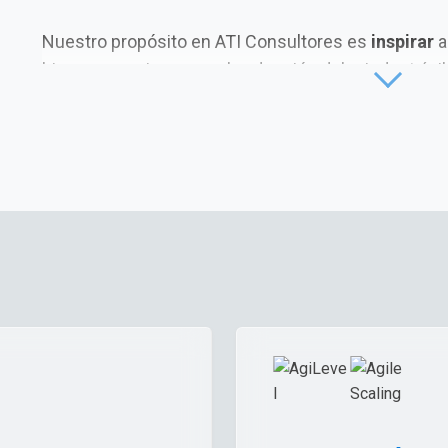
Nuestro propósito en ATI Consultores es
inspirar
a
hispanoamericanos en la adopción del mindset ágil
desarrollo de competencias, habilidades y experie
potenciar el éxito empresarial sostenible de sus or
de la sociedad en su conjunto.