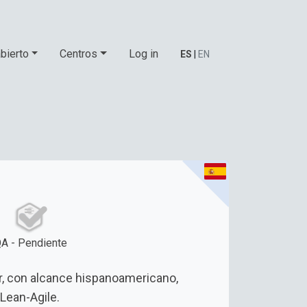
bierto
Centros
Log in
ES
|
EN
A - Pendiente
r, con alcance hispanoamericano,
Lean-Agile.