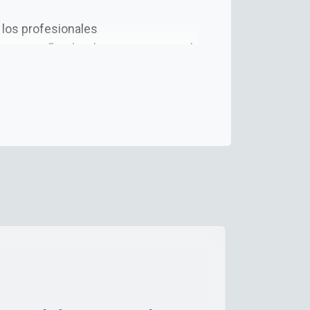
 los profesionales
, acompañando a las personas en el
ncias esenciales que permitan
ganizaciones y contribuir al progreso