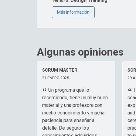
Tema/s:
Design Thinking
Más información
Algunas opiniones
SCRUM MASTER
SC
21 ENERO 2025
29 A
Un programa que lo
I
recomiendo, tiene un muy buen
coa
material y una profesora con
exp
mucho conocimiento y mucha
and
paciencia para enseñar a
cer
detalle. De seguro los
pra
conocimientos adquiridos
to 