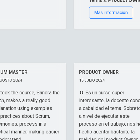
Tema/s:
Product Own
Más información
RUM MASTER
PRODUCT OWNER
GOSTO 2024
15 JULIO 2024
 took the course, Sandra the
Es un curso super
ch, makes a really good
interesante, la docente con
lanation using examples
a cabalidad el tema. Sobret
 practices about Scrum,
a nivel de ejecutar este
emonies, process in a
proceso en el trabajo, nos h
ctical manner, making easier
hecho acentar bastante la
understand.
realidad del product Owner.