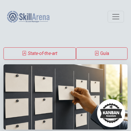
State-of-the-art
Guía