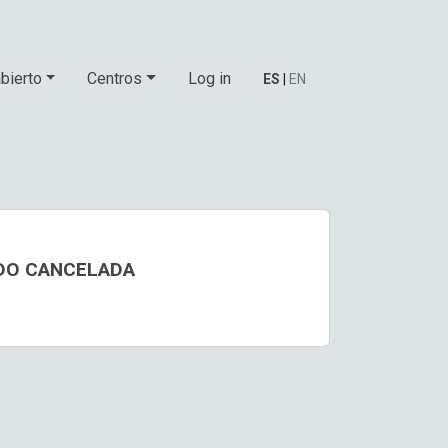
bierto
Centros
Log in
ES
|
EN
IDO CANCELADA