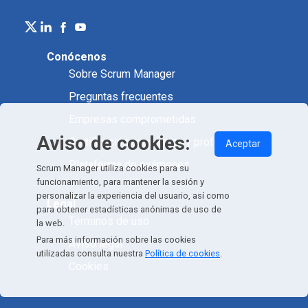
Conócenos
Sobre Scrum Manager
Preguntas frecuentes
Empresas comprometidas
Aviso de cookies:
Certificación académica y profesional
Aceptar
Plataforma de exámenes
Scrum Manager utiliza cookies para su
funcionamiento, para mantener la sesión y
personalizar la experiencia del usuario, así como
Legal
para obtener estadísticas anónimas de uso de
Términos de uso
la web.
Para más información sobre las cookies
Aviso legal
utilizadas consulta nuestra
Política de cookies
.
Cookies