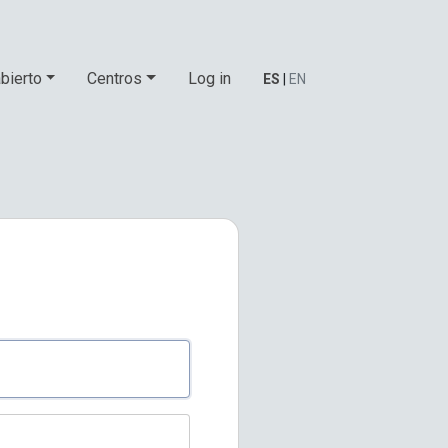
bierto
Centros
Log in
ES
|
EN