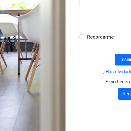
Recordarme
¿Has olvidado
Si no tienes
Regí