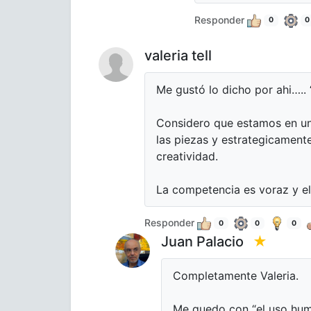
Responder
0
0
valeria tell
Me gustó lo dicho por ahi….. 
Considero que estamos en una
las piezas y estrategicamente
creatividad.
La competencia es voraz y el
Responder
0
0
0
Juan Palacio
★
Completamente Valeria.
Me quedo con “el uso huma