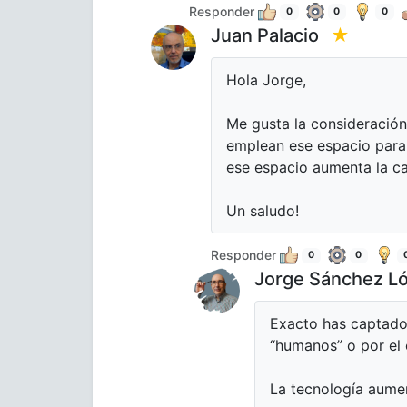
Responder
0
0
0
Juan Palacio
★
Hola Jorge,
Me gusta la consideración 
emplean ese espacio para 
ese espacio aumenta la cap
Un saludo!
Responder
0
0
Jorge Sánchez L
Exacto has captado
“humanos” o por el 
La tecnología aumen