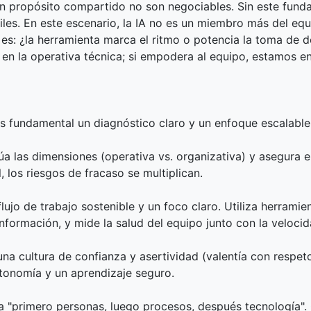
un propósito compartido no son negociables. Sin este fundam
ágiles. En este escenario, la IA no es un miembro más del eq
 es: ¿la herramienta marca el ritmo o potencia la toma de d
en la operativa técnica; si empodera al equipo, estamos en
a
 es fundamental un diagnóstico claro y un enfoque escalable
a las dimensiones (operativa vs. organizativa) y asegura e
l, los riesgos de fracaso se multiplican.
lujo de trabajo sostenible y un foco claro. Utiliza herramie
nformación, y mide la salud del equipo junto con la velocida
n una cultura de confianza y asertividad (valentía con resp
utonomía y un aprendizaje seguro.
la "primero personas, luego procesos, después tecnología".