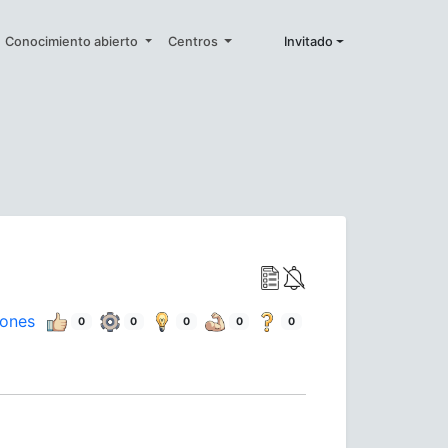
Conocimiento abierto
Centros
Invitado
iones
0
0
0
0
0