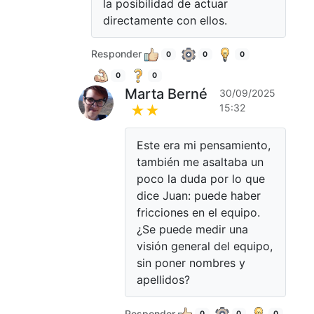
la posibilidad de actuar
directamente con ellos.
Responder
0
0
0
0
0
Marta Berné
30/09/2025
15:32
★★
Este era mi pensamiento,
también me asaltaba un
poco la duda por lo que
dice Juan: puede haber
fricciones en el equipo.
¿Se puede medir una
visión general del equipo,
sin poner nombres y
apellidos?
Responder
0
0
0